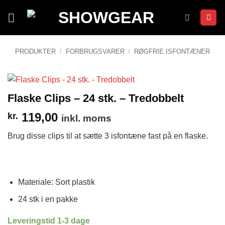
Fortsæt
til
indhold
PRODUKTER
/
FORBRUGSVARER
/
RØGFRIE ISFONTÆNER
Flaske Clips – 24 stk. – Tredobbelt
119,00
kr.
inkl. moms
Brug disse clips til at sætte 3 isfontæne fast på en flaske.
Materiale: Sort plastik
24 stk i en pakke
Leveringstid 1-3 dage