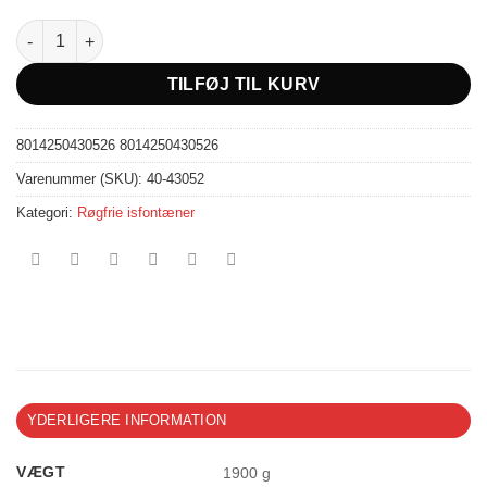
Flaske Clips - 24 stk. - Tredobbelt antal
TILFØJ TIL KURV
8014250430526
8014250430526
Varenummer (SKU):
40-43052
Kategori:
Røgfrie isfontæner
YDERLIGERE INFORMATION
VÆGT
1900 g