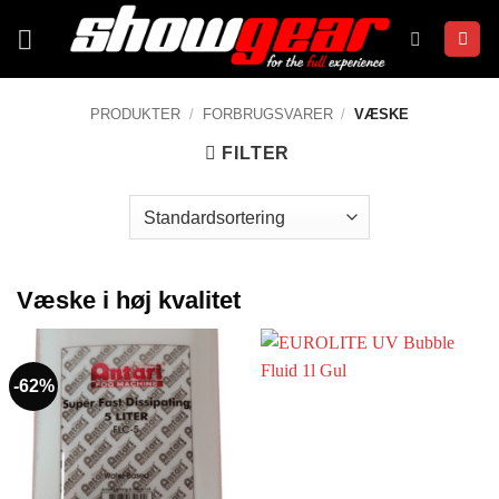
Fortsæt
til
indhold
PRODUKTER
/
FORBRUGSVARER
/
VÆSKE
FILTER
Væske i høj kvalitet
-62%