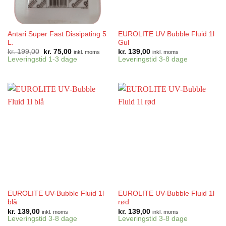
Antari Super Fast Dissipating 5
EUROLITE UV Bubble Fluid 1l
L.
Gul
Den
Den
kr.
199,00
kr.
75,00
kr.
139,00
inkl. moms
inkl. moms
oprindelige
aktuelle
Leveringstid 1-3 dage
Leveringstid 3-8 dage
pris
pris
var:
er:
kr. 199,00.
kr. 75,00.
EUROLITE UV-Bubble Fluid 1l
EUROLITE UV-Bubble Fluid 1l
blå
rød
kr.
139,00
kr.
139,00
inkl. moms
inkl. moms
Leveringstid 3-8 dage
Leveringstid 3-8 dage