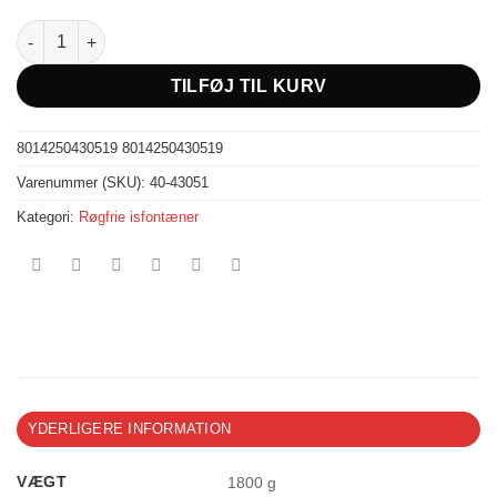
Flaske Clips - 24 stk. - Dobbelt antal
TILFØJ TIL KURV
8014250430519
8014250430519
Varenummer (SKU):
40-43051
Kategori:
Røgfrie isfontæner
YDERLIGERE INFORMATION
VÆGT
1800 g