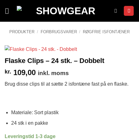
Fortsæt
til
indhold
PRODUKTER
/
FORBRUGSVARER
/
RØGFRIE ISFONTÆNER
Flaske Clips – 24 stk. – Dobbelt
109,00
kr.
inkl. moms
Brug disse clips til at sætte 2 isfontæne fast på en flaske.
Materiale: Sort plastik
24 stk i en pakke
Leveringstid 1-3 dage