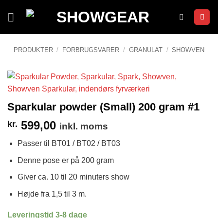
Fortsæt
til
indhold
PRODUKTER
/
FORBRUGSVARER
/
GRANULAT
/
SHOWVEN
Sparkular powder (Small) 200 gram #1
599,00
kr.
inkl. moms
Passer til BT01 / BT02 / BT03
Denne pose er på 200 gram
Giver ca. 10 til 20 minuters show
Højde fra 1,5 til 3 m.
Leveringstid 3-8 dage