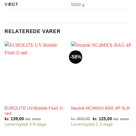
VÆGT
5500 g
RELATEREDE VARER
-58%
EUROLITE UV-Bubble Fluid 1l
Neutrik NC4MXX-BAG 4P XLR
rød
Den
Den
kr.
139,00
kr.
300,00
kr.
125,00
inkl. moms
inkl. moms
oprindelige
aktuelle
Leveringstid 3-8 dage
Leveringstid 1-3 dage
pris
pris
var:
er:
kr. 300,00.
kr. 125,00.