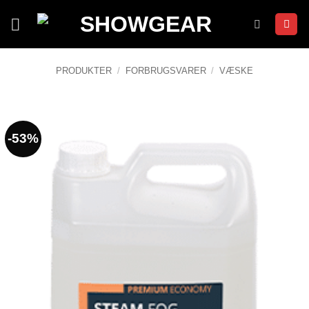
Fortsæt
til
indhold
PRODUKTER
/
FORBRUGSVARER
/
VÆSKE
-53%