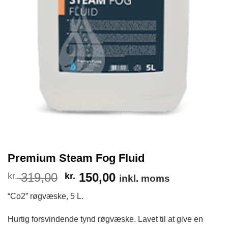
Premium Steam Fog Fluid
Den
Den
319,00
150,00
kr.
kr.
inkl. moms
oprindelige
aktuelle
“Co2” røgvæske, 5 L.
pris
pris
var:
er:
Hurtig forsvindende tynd røgvæske. Lavet til at give en
kr. 319,00.
kr. 150,00.