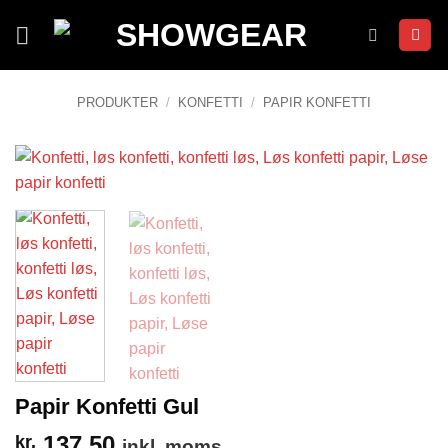
Fortsæt
til
indhold
PRODUKTER
/
KONFETTI
/
PAPIR KONFETTI
Papir Konfetti Gul
137,50
kr.
inkl. moms