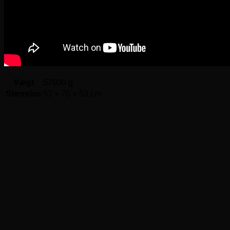
Vægt
57000 g
Størrelse
53 × 70 × 53 cm
Relaterede varer