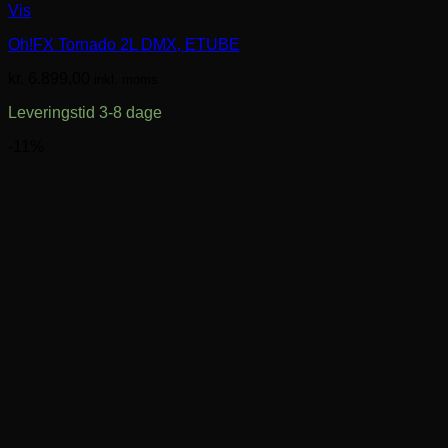
Vis
Oh!FX Tornado 2L DMX, ETUBE
kr.
6.899,00
inkl. moms
Leveringstid 3-8 dage
-11%