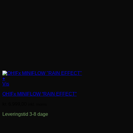
+
Vis
OH!Fx MINIFLOW “RAIN EFFECT”
kr.
6.999,00
inkl. moms
Leveringstid 3-8 dage