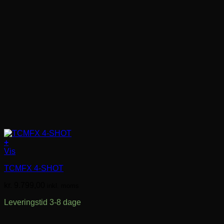
+
Vis
TCMFX 4-SHOT
kr.
9.799,00
inkl. moms
Leveringstid 3-8 dage