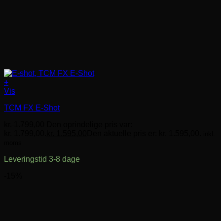
+
Vis
TCM FX E-Shot
kr.
1.799,00
Den oprindelige pris var:
kr. 1.799,00.
kr.
1.595,00
Den aktuelle pris er: kr. 1.595,00.
inkl.
moms
Leveringstid 3-8 dage
-15%