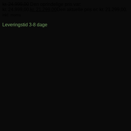
kr.
24.999,00
Den oprindelige pris var:
kr. 24.999,00.
kr.
21.299,00
Den aktuelle pris er: kr. 21.299,00.
inkl. moms
Leveringstid 3-8 dage