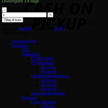
Leveringstid 3-8 dage
OH!Fx WIZARD BLOWER antal
Tilføj til kurv
EAN:
8436569943861
Varenummer (SKU):
WZDBLW
Kategori:
Konfetti
Varemærke:
OH!Fx
Varekategorier
Ukategoriseret
Cash on Pickup
Produkter
HOLI
Konfetti rør
ETUBE RØR
EL Konfettirør
50 cm rør
80 cm rør
Håndholdte konfettirør
28 cm rør
50 cm rør
80 cm rør
Specielle konfettirør
Streamer
Papir Streamer
0,85x5m