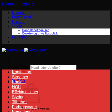
Fortsæt til indhold
Forside
Hvem er vi?
Kontakt
Vilkår
Handelsbetingelser
Cookie- og privatlivspolitik
Levering
Søg efter:
Konfetti rør
Streamer
kr.
0,00
Konfetti
HOLI
Effektmaskiner
Styring
Tilbehør
Forbrugsvarer
Ingen varer i kurven.
Kampagner