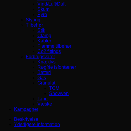
Vind/Luft/Duft
Skum
Pyro
Styring
Tilbehør
Stik
Clamp
Kabler
Flamme tilbehør
Co2 fittings
Forbrugsvarer
Knæklys
Røgfrie isfontæner
Batteri
Gas
Granulat
TCM
Showven
Tape
Væske
Kampagner
Beskrivelse
Yderligere information