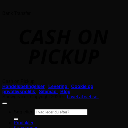
Bank Transfer
Cash on Pickup
Handelsbetingelser
-
Levering
-
Cookie og
privatlivspolitik
-
Sitemap
-
Blog
Showgear.dk Copyright 2026 ©
Lavet af webset
Søg efter:
Produkter
Kampagner