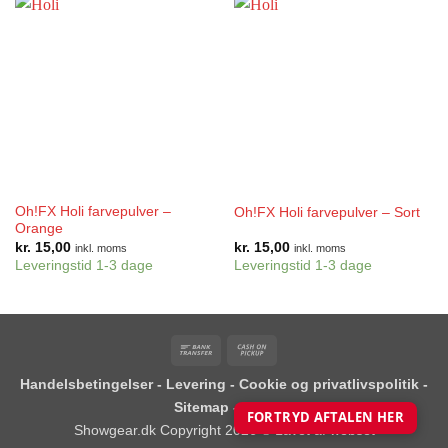
Oh!FX Holi farvepulver –
Oh!FX Holi farvepulver – Sort
Orange
kr.
15,00
kr.
15,00
inkl. moms
inkl. moms
Leveringstid 1-3 dage
Leveringstid 1-3 dage
Bank
Cash
Transfer
on
Handelsbetingelser
-
Levering
-
Cookie og privatlivspolitik
-
Pickup
Sitemap
-
Blog
FORTRYD AFTALEN HER
Showgear.dk Copyright 2026 ©
Lavet af webset