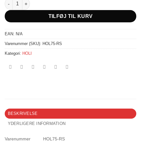
Oh!FX Holi farvepulver - Pink antal
TILFØJ TIL KURV
EAN:
N/A
Varenummer (SKU):
HOL75-RS
Kategori:
HOLI
BESKRIVELSE
YDERLIGERE INFORMATION
Varenummer
HOL75-RS