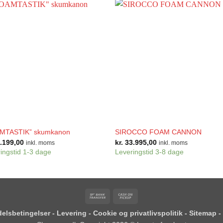
+
MTASTIK” skumkanon
SIROCCO FOAM CANNON
.199,00
kr.
33.995,00
inkl. moms
inkl. moms
ingstid 1-3 dage
Leveringstid 3-8 dage
Bank
Cash
Transfer
on
elsbetingelser
-
Levering
-
Cookie og privatlivspolitik
-
Sitemap
-
Pickup