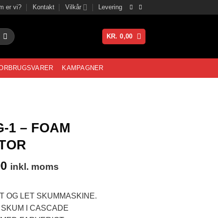
 er vi?
Kontakt
Vilkår
Levering
KR.
0,00
ORBRUGSVARER
KAMPAGNER
G-1 – FOAM
TOR
00
inkl. moms
KT OG LET SKUMMASKINE.
SKUM I CASCADE