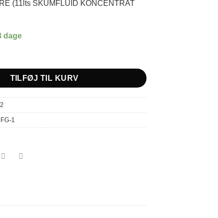
URE (11lts SKUMFLUID KONCENTRAT
8 dage
OAM GENERATOR antal
TILFØJ TIL KURV
2
:
FG-1