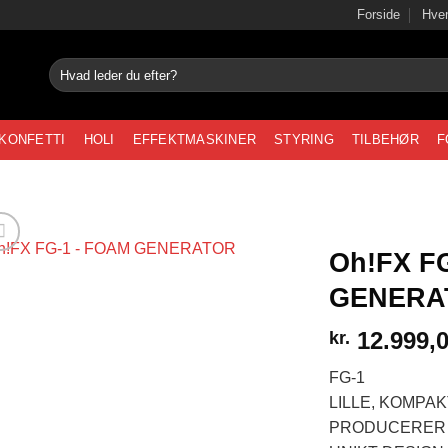
Forside
Hvem
Søg
efter:
KONFETTI
HOLI
EFFEKTMASKINER
STYRING
TILBEHØR
F
Oh!FX F
GENERA
12.999,
kr.
FG-1
LILLE, KOMPA
PRODUCERER 