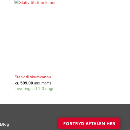
+
+
Stativ til skumkanon
Eurolite Foam 1200
kr.
599,00
kr.
15.999,00
inkl. moms
inkl. m
Leveringstid 1-3 dage
Leveringstid 3-8 dag
FORTRYD AFTALEN HER
Blog