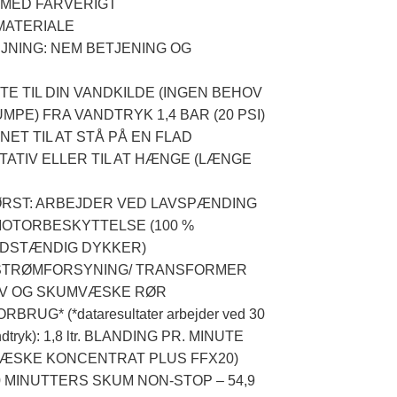
 MED FARVERIGT
MATERIALE
EJNING: NEM BETJENING OG
TE TIL DIN VANDKILDE (INGEN BEHOV
MPE) FRA VANDTRYK 1,4 BAR (20 PSI)
ET TIL AT STÅ PÅ EN FLAD
TATIV ELLER TIL AT HÆNGE (LÆNGE
ØRST: ARBEJDER VED LAVSPÆNDING
 MOTORBESKYTTELSE (100 %
LDSTÆNDIG DYKKER)
STRØMFORSYNING/ TRANSFORMER
 30V OG SKUMVÆSKE RØR
RUG* (*dataresultater arbejder ved 30
andtryk): 1,8 ltr. BLANDING PR. MINUTE
UMVÆSKE KONCENTRAT PLUS FFX20)
0 MINUTTERS SKUM NON-STOP – 54,9