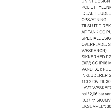
UNIKT DESIGN
POLIETHYLEN
IDEAL TIL UDL
OPSÆTNING
TILSLUT DIREK
AF TANK OG PU
SPECIALDESIGN
OVERFLADE, S
VÆSKERØR)
SIKKERHED F
(30V) OG IP68
VANDTÆT: FU
INKLUDERER 
110-220V TIL
LAVT VÆSKEFORB
psi / 2,06 bar v
(0,37 ltr. SK
EKSEMPEL*: 3