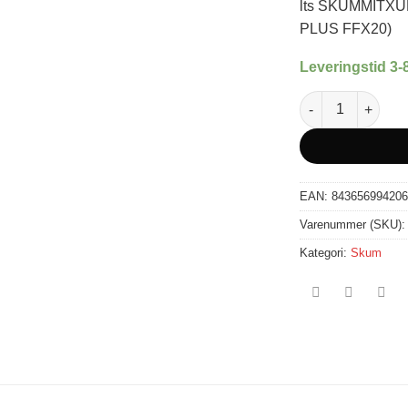
lts SKUMMITX
PLUS FFX20)
Leveringstid 3-
Oh!FX FG-1 - F
EAN:
843656994206
Varenummer (SKU)
Kategori:
Skum