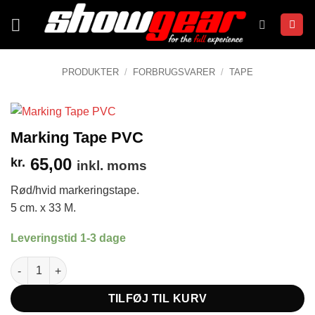
Fortsæt
til
indhold
PRODUKTER
/
FORBRUGSVARER
/
TAPE
Marking Tape PVC
65,00
kr.
inkl. moms
Rød/hvid markeringstape.
5 cm. x 33 M.
Leveringstid 1-3 dage
Marking Tape PVC antal
TILFØJ TIL KURV