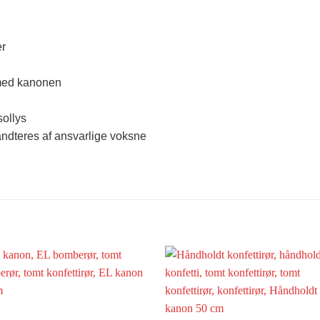
er
 med kanonen
sollys
håndteres af ansvarlige voksne