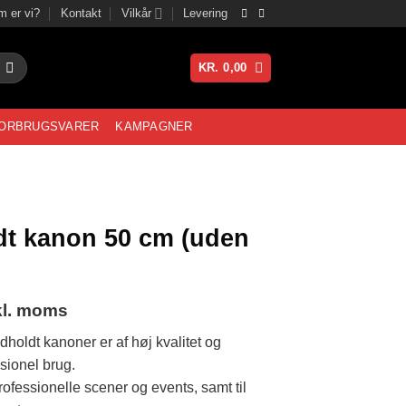
 er vi?
Kontakt
Vilkår
Levering
KR.
0,00
ORBRUGSVARER
KAMPAGNER
t kanon 50 cm (uden
kl. moms
holdt kanoner er af høj kvalitet og
ssionel brug.
ofessionelle scener og events, samt til