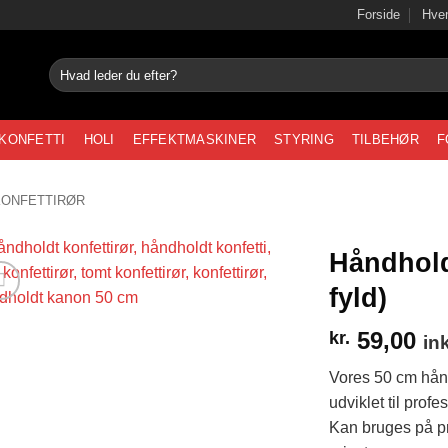
Forside
Hvem
Søg
efter:
KONFETTI
HOLI
EFFEKTMASKINER
STYRING
TILBEHØR
F
KONFETTIRØR
Håndhold
fyld)
59,00
kr.
in
Vores 50 cm hånd
udviklet til profe
Kan bruges på pr