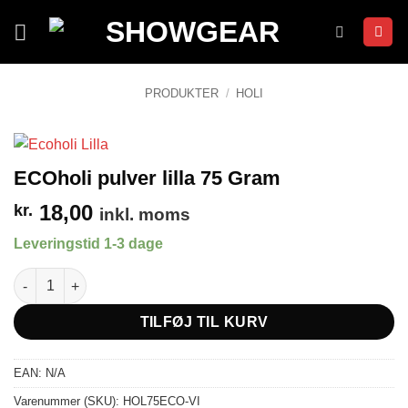
Fortsæt
til
indhold
PRODUKTER
/
HOLI
ECOholi pulver lilla 75 Gram
18,00
kr.
inkl. moms
Leveringstid 1-3 dage
ECOholi pulver lilla 75 Gram antal
TILFØJ TIL KURV
EAN:
N/A
Varenummer (SKU):
HOL75ECO-VI