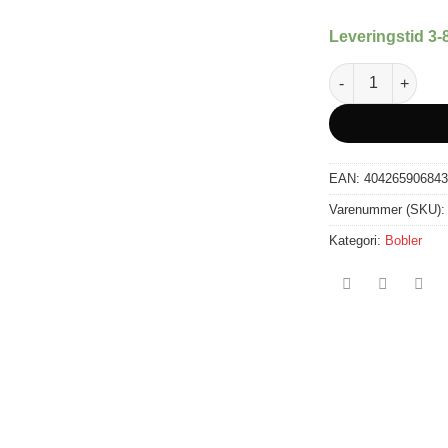
Leveringstid 3-
DJPOWER WP-2 Rø
EAN:
404265906843
Varenummer (SKU)
Kategori:
Bobler