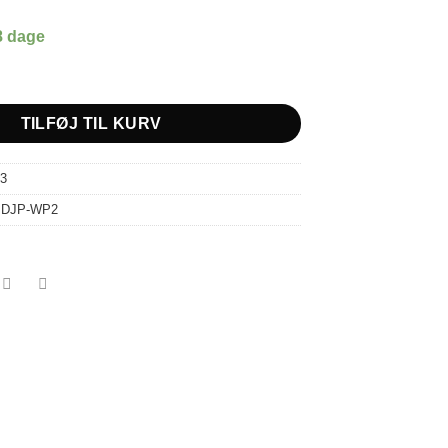
8 dage
g bobler antal
TILFØJ TIL KURV
3
:
DJP-WP2