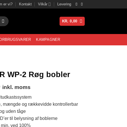
 er vi?
Kontakt
Vilkår
Levering
KR.
0,00
ORBRUGSVARER
KAMPAGNER
 WP-2 Røg bobler
0
inkl. moms
ltudkastssystem
se, mængde og rækkevidde kontrollerbar
 og uden tåge
er til belysning af boblerne
0 min. ved 100%