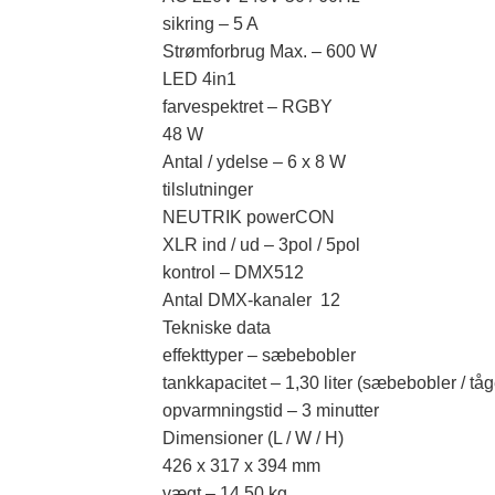
sikring – 5 A
Strømforbrug Max. – 600 W
LED 4in1
farvespektret – RGBY
48 W
Antal / ydelse – 6 x 8 W
tilslutninger
NEUTRIK powerCON
XLR ind / ud – 3pol / 5pol
kontrol – DMX512
Antal DMX-kanaler 12
Tekniske data
effekttyper – sæbebobler
tankkapacitet – 1,30 liter (sæbebobler / tåg
opvarmningstid – 3 minutter
Dimensioner (L / W / H)
426 x 317 x 394 mm
vægt – 14,50 kg