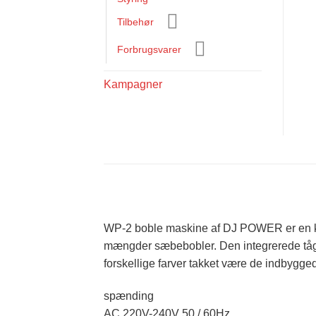
Tilbehør
Forbrugsvarer
Kampagner
WP-2 boble maskine af DJ POWER er en komb
mængder sæbebobler. Den integrerede tågee
forskellige farver takket være de indbygge
spænding
AC 220V-240V 50 / 60Hz