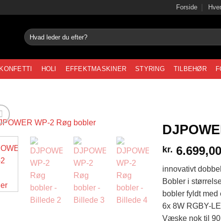
Forside
Hvem
Søg
efter:
KONFETTI
HOLI
EFFEKTMASKINER
STYRING
TILBEHØR
F
DJPOWER
6.699,0
kr.
innovativt dobbe
Bobler i størrel
bobler fyldt med
6x 8W RGBY-LED’
Væske nok til 9